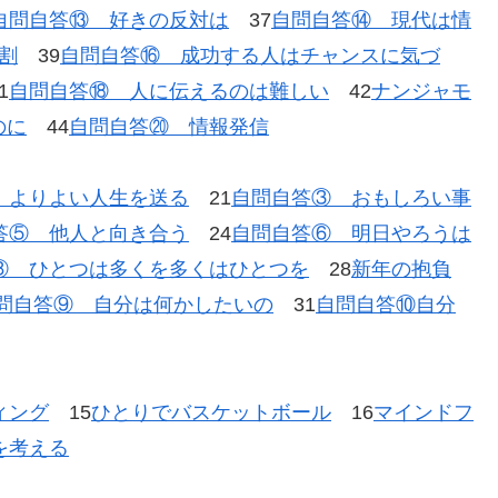
自問自答⑬ 好きの反対は
37
自問自答⑭ 現代は情
割
39
自問自答⑯ 成功する人はチャンスに気づ
1
自問自答⑱ 人に伝えるのは難しい
42
ナンジャモ
のに
44
自問自答⑳ 情報発信
 よりよい人生を送る
21
自問自答③ おもしろい事
答⑤ 他人と向き合う
24
自問自答⑥ 明日やろうは
⑧ ひとつは多くを多くはひとつを
28
新年の抱負
問自答⑨ 自分は何かしたいの
31
自問自答⑩自分
ィング
15
ひとりでバスケットボール
16
マインドフ
を考える