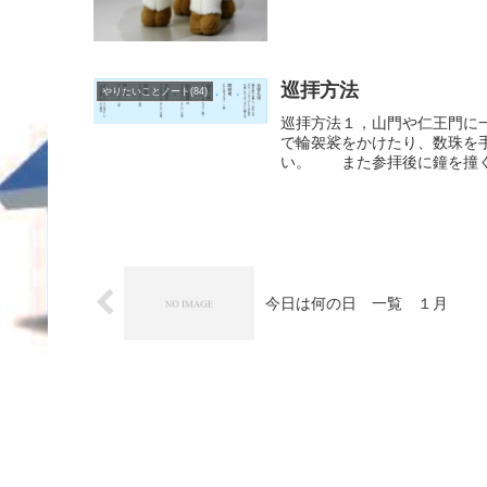
巡拝方法
やりたいことノート(84)
巡拝方法１，山門や仁王門に
で輪袈裟をかけたり、数珠を
い。 また参拝後に鐘を撞く
今日は何の日 一覧 １月