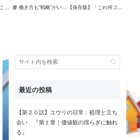
🏷 暮らしを整えることは、未来を編むこと
📘 働き方も“戦略”がいる──セカンドキャリアを組み直す50代の記録
【保存版】「これ何ゴミ？」で迷ったら｜捨てづらさをスコアで見える化する処分ガイド
最近の投稿
【第２０話】ユウリの日常：処理と立ち
会い 『第１章｜価値観の揺らぎに触れ
る』