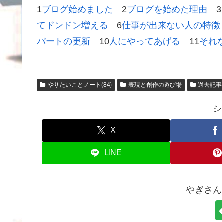
1
ブログ始めました
2
ブログを始めた理由
3
てドンドン増える
6
仕事が出来ない人の特徴
パートの更新
10
人にやってあげる
11
それ
やりたいことノート(84)
表現と創作の遊び場
過去記事
シ
X
LINE
やぎさん