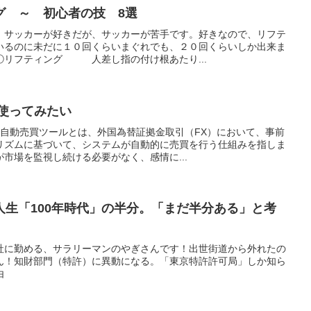
グ ～ 初心者の技 8選
、サッカーが好きだが、サッカーが苦手です。好きなので、リフテ
いるのに未だに１０回くらいまぐれでも、２０回くらいしか出来ま
①リフティング 人差し指の付け根あたり...
使ってみたい
の自動売買ツールとは、外国為替証拠金取引（FX）において、事前
リズムに基づいて、システムが自動的に売買を行う仕組みを指しま
市場を監視し続ける必要がなく、感情に...
人生「100年時代」の半分。「まだ半分ある」と考
社に勤める、サラリーマンのやぎさんです！出世街道から外れたの
ん！知財部門（特許）に異動になる。「東京特許許可局」しか知ら
由