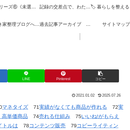
🌌 シリーズ⑥《未選択の編集点》
記録の交差点で、わたしを編みなおす
「空き家整理ブログへようこそ！」
過去記事アーカイブ 「思い立ったが吉日ぶろぐ」 ブログの内容 一覧 リンク集
サイトマップ
LINE
Pinterest
コピー
2021.01.02
2025.07.26
0
マネタイズ
71
実績がなくても商品が作れる
72
実
、高単価商品
74
売れる仕組み
75
いいね!がもらえ
イトルは
78
コンテンツ販売
79
コピーライティン