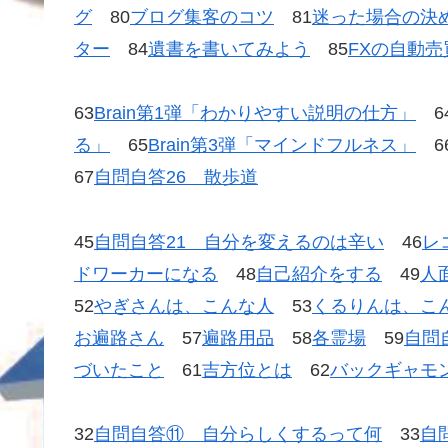
グ
80
ブログ集客のコツ
81
迷った場合の決
ター
84
遺書を書いてみよう
85
FXの自動
63
Brain第1弾「わかりやすい説明の仕方」
6
る」
65
Brain第3弾「マインドフルネス」
6
67
自問自答26 散歩道
45
自問自答21 自分を変えるのは辛い
46
レ
ドワーカーになる
48
自己紹介をする
49
人
52
やぎさんは、こんな人
53
くるりんは、こ
お遍路さん
57
遍路用品
58
各霊場
59
自問
づいたこと
61
吉方位とは
62
バックギャモ
32
自問自答⑪ 自分らしくするって何
33
自