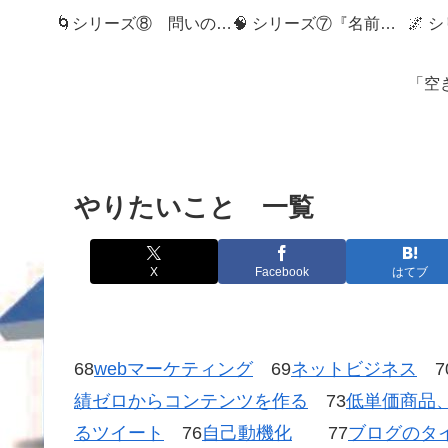
🌀シリーズ⑧ 問いの狭間へ：記録社会とMemory Diveの世界へようこそ
🧠 シリーズ⑦『名前のない記憶』
やりたいこと 一覧
X
Facebook
はてブ
68
webマーケティング
69
ネットビジネス
7
績ゼロからコンテンツを作る
73
低単価商品
るツイート
76
自己動機化
77
ブログのタ