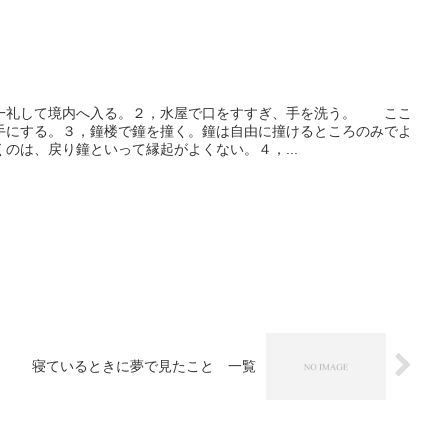
一礼して境内へ入る。２，水屋で口をすすぎ、手を洗う。 ここ
手にする。３，鐘楼で鐘を撞く。鐘は自由に撞けるところのみでよ
のは、戻り鐘といって縁起がよくない。４，...
寝ているときに夢で見たこと 一覧