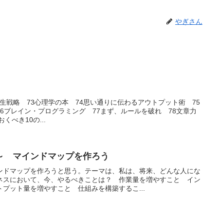
やぎさん
年時代の人生戦略 73心理学の本 74思い通りに伝わるアウトプット術 75
6ブレイン・プログラミング 77まず、ルールを破れ 78文章力
くべき10の...
～ マインドマップを作ろう
ンドマップを作ろうと思う。テーマは、私は、将来、どんな人にな
ネスにおいて、今、やるべきことは？ 作業量を増やすこと イン
プット量を増やすこと 仕組みを構築するこ...