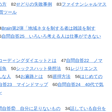
め方
82
せどりの失敗事例
83
ファイナンシャルマス
売買ツール
4
Brain第2弾「地域ネタを制する者は雑談を制す
6
自問自答25 いろいろ考える人は仕事ができない
コーディングダイエットとは
47
自問自答22 ノマ
面魚
50
シックスハット発想法
51
レジリエンス
んな人
54
お遍路とは
55
巡拝方法
56
はじめての
自答23 マインドマップ
60
自問自答24 40代で気
ン
問自答⑫ 自分に足りないもの
34
話している自分を