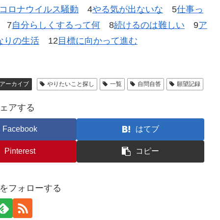
コロナウイルス騒動
4
やる気が出ないな
5
仕事っ
7
自分らしくするって何
8
続けるのは難しい
9
ア
なりの生活
12
目標に向かって進む
アーカイブ
やりたいこと探し
一覧
自問自答
願望記録
ェアする
Facebook
はてブ
Pinterest
コピー
をフォローする