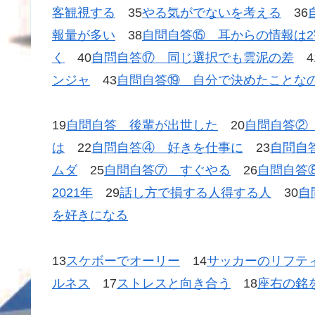
客観視する
35
やる気がでないを考える
36
報量が多い
38
自問自答⑮ 耳からの情報は2
く
40
自問自答⑰ 同じ選択でも雲泥の差
4
ンジャ
43
自問自答⑲ 自分で決めたことな
19
自問自答 後輩が出世した
20
自問自答②
は
22
自問自答④ 好きを仕事に
23
自問自
ムダ
25
自問自答⑦ すぐやる
26
自問自答
2021年
29
話し方で損する人得する人
30
自
を好きになる
13
スケボーでオーリー
14
サッカーのリフテ
ルネス
17
ストレスと向き合う
18
座右の銘