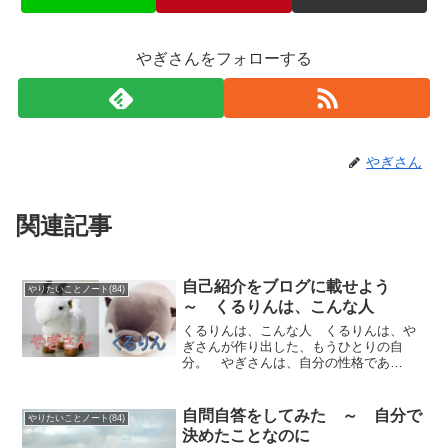
やぎさんをフォローする
やぎさん
関連記事
自己紹介をブログに載せよう
やりたいことノート(84)
～ くるりんは、こんな人
くるりんは、こんな人 くるりんは、や
ぎさんが作り出した、もうひとりの自
分。 やぎさんは、自分の性格であ
る、 「白黒ハッキリさせたい優柔不
断」のおかげで、 自分自身が好きにな
れなかった。 そこで、「優柔不断な性
自問自答をしてみた ～ 自分で
やりたいことノート(84)
格のやぎさん」と、「白黒ハッキリ...
決めたことなのに