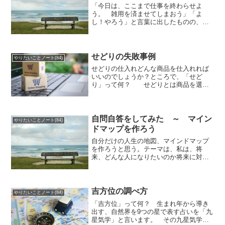
「今日は、ここまで仕事を終わらせよ
う。 雑用を済ませてしまおう」「よ
し！やろう」と言葉に出したものの、
「少し休憩してから」と、なってしま
う。コーヒーを飲み終わってから、５分
だけゲームをしてから、とかとかいざ始
めようとすると、ちょっとした必要...
せどりの失敗事例
やりたいことノート(84)
せどりの仕入れどんな商品を仕入れれば
いいのでしょうか？ところで、「せど
り」って何？ せどりとは商品を選ぶ
基準は、人それぞれ違います。 資金は
いくらか？ 仕入れる場所は何処
か？ 経験値によっても違ってくるで
しょう。失敗仕入れの共通点失敗仕...
自問自答をしてみた ～ マイン
やりたいことノート(84)
ドマップを作ろう
自分だけの人生の地図、マインドマップ
を作ろうと思う。テーマは、私は、将
来、どんな人になりたいのか将来に対
し、ビジネスにおいて、今、やるべきこ
とは？ 作業量を増やすこと インプッ
ト量を増やすこと アウトプット量を増
やすこと 仕組みを構築するこ...
吉方位の調べ方
やりたいことノート(84)
「吉方位」って何？ 生まれ年から導き
出す、自然界を9つの星で表す占いを「九
星気学」と言います。 その九星気学に