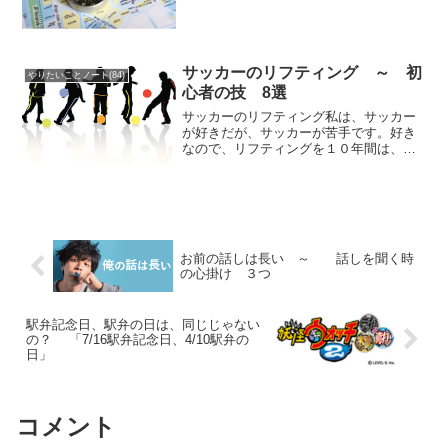
おいて、運勢や性格を観る際に重要な気
（エネルギー）が「本命星」です。 相
性のいい方位、方角に行けば、「気」が
活発になり働く意欲が増...
サッカーのリフティング ～ 初
やりたいことノート(84)
心者の技 8選
サッカーのリフティング私は、サッカー
が好きだが、サッカーが苦手です。好き
なので、リフティングを１０年間は、や
っているのに未だに１０回くらいまぐれ
でも、２０回くらいしか出来ません。
「リフティングの技」①リフティン
グ 人差し指の付け根あたり...
お前の話しは長い ～ 話しを聞く時
の心掛け ３つ
駅弁記念日、駅弁の日は、同じじゃない
の？ 「7/16駅弁記念日、4/10駅弁の
日」
コメント