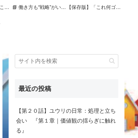
🏷 暮らしを整えることは、未来を編むこと
📘 働き方も“戦略”がいる──セカンドキャリアを組み直す50代の記録
【保存版】「これ何ゴミ？」で迷ったら｜捨てづらさをスコアで見える化する処分ガイド
最近の投稿
【第２０話】ユウリの日常：処理と立ち
会い 『第１章｜価値観の揺らぎに触れ
る』