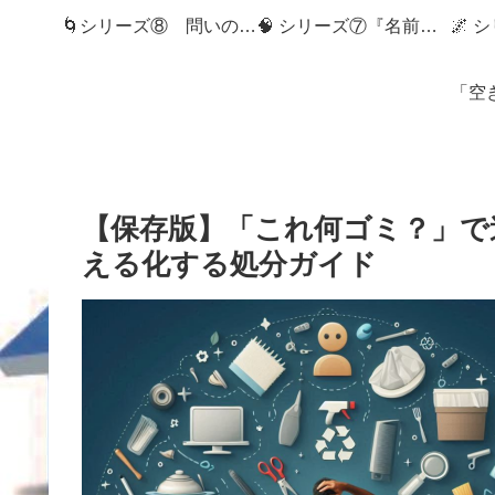
🌀シリーズ⑧ 問いの狭間へ：記録社会とMemory Diveの世界へようこそ
🧠 シリーズ⑦『名前のない記憶』
【保存版】「これ何ゴミ？」で
える化する処分ガイド