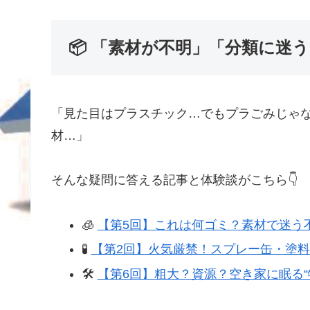
📦 「素材が不明」「分類に迷
「見た目はプラスチック…でもプラごみじゃな
材…」
そんな疑問に答える記事と体験談がこちら👇
🧊
【第5回】これは何ゴミ？素材で迷う
🧪
【第2回】火気厳禁！スプレー缶・塗
🛠
【第6回】粗大？資源？空き家に眠る“