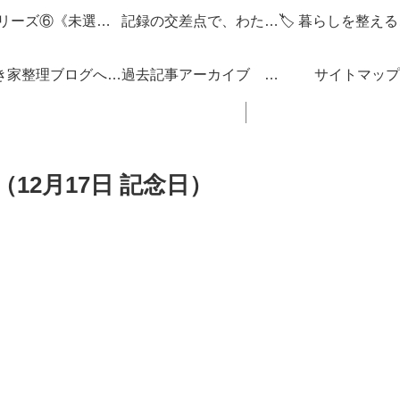
🌌 シリーズ⑥《未選択の編集点》
記録の交差点で、わたしを編みなおす
「空き家整理ブログへようこそ！」
過去記事アーカイブ 「思い立ったが吉日ぶろぐ」 ブログの内容 一覧 リンク集
サイトマップ
12月17日 記念日）