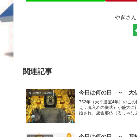
やぎさん
関連記事
今日は何の日 ～ 大仏
今日は何の日(366)
752年（天平勝宝4年）のこ
え：魂入れの儀式）が盛大に行
始され、盧舎那仏（るしゃなぶ
今日は何の日 ～ 花粉