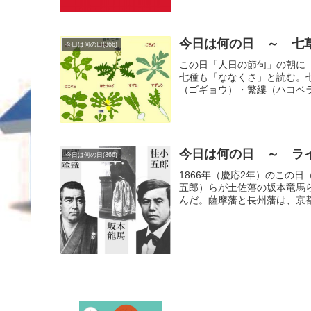
今日は何の日 ～ 七草
今日は何の日(366)
この日「人日の節句」の朝に
七種も「ななくさ」と読む。
（ゴギョウ）・繁縷（ハコベラ
今日は何の日 ～ ライ
今日は何の日(366)
1866年（慶応2年）のこの
五郎）らが土佐藩の坂本竜馬
んだ。薩摩藩と長州藩は、京都