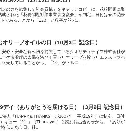
パンの力を結集して社会貢献」をキャッチコピーに、花粉問題に取
結成された「花粉問題対策事業者協議会」が制定。日付は春の花粉
トであることから「123」と数字が並ぶ...
オリーブオイルの日（10月3日 記念日）
、安心・安全な食べ物を提供しているクオリティライフ株式会社が
エーゲ海沿岸の太陽を浴びて育ったオリーブを搾ったエクストラバ
販売していることから、「10」がトルコ、...
9デイ（ありがとうを届ける日）（3月9日 記念日）
法人「HAPPY＆THANKS」が2007年（平成19年）に制定。日付
キュー（9）」（Thank you）と読む語呂合わせから。「ありが
を伝えあう日。社...