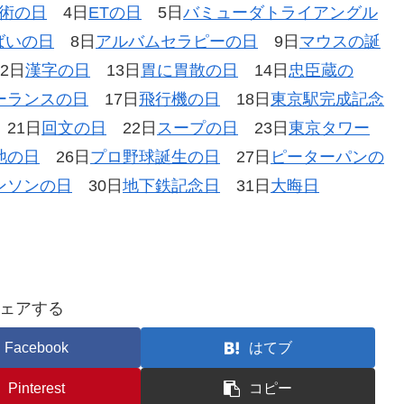
術の日
4日
ETの日
5日
バミューダトライアングル
ばいの日
8日
アルバムセラピーの日
9日
マウスの誕
2日
漢字の日
13日
胃に胃散の日
14日
忠臣蔵の
ーランスの日
17日
飛行機の日
18日
東京駅完成記念
21日
回文の日
22日
スープの日
23日
東京タワー
池の日
26日
プロ野球誕生の日
27日
ピーターパンの
ンソンの日
30日
地下鉄記念日
31日
大晦日
ェアする
Facebook
はてブ
Pinterest
コピー