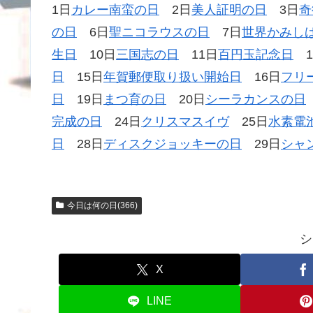
1日
カレー南蛮の日
2日
美人証明の日
3日
奇
の日
6日
聖ニコラウスの日
7日
世界かみし
生日
10日
三国志の日
11日
百円玉記念日
1
日
15日
年賀郵便取り扱い開始日
16日
フリ
日
19日
まつ育の日
20日
シーラカンスの日
完成の日
24日
クリスマスイヴ
25日
水素電
日
28日
ディスクジョッキーの日
29日
シャ
今日は何の日(366)
シ
X
LINE