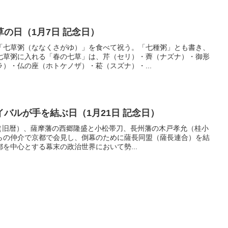
の日（1月7日 記念日）
「七草粥（ななくさがゆ）」を食べて祝う。「七種粥」とも書き、
七草粥に入れる「春の七草」は、芹（セリ）・薺（ナズナ）・御形
）・仏の座（ホトケノザ）・菘（スズナ）・...
バルが手を結ぶ日（1月21日 記念日）
日（旧暦）、薩摩藩の西郷隆盛と小松帯刀、長州藩の木戸孝允（桂小
らの仲介で京都で会見し、倒幕のために薩長同盟（薩長連合）を結
を中心とする幕末の政治世界において勢...