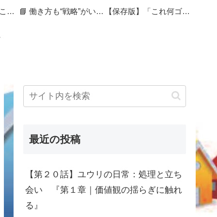
🏷 暮らしを整えることは、未来を編むこと
📘 働き方も“戦略”がいる──セカンドキャリアを組み直す50代の記録
【保存版】「これ何ゴミ？」で迷ったら｜捨てづらさをスコアで見える化する処分ガイド
最近の投稿
【第２０話】ユウリの日常：処理と立ち
会い 『第１章｜価値観の揺らぎに触れ
る』