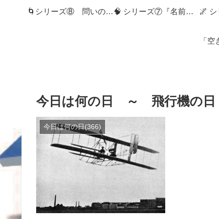
🌀シリーズ⑧ 問いの狭間へ：記録社会とMemory Diveの世界へようこそ
🧠 シリーズ⑦『名前のない記憶』
今日は何の日 ～ 飛行機の日（
今日は何の日(366)