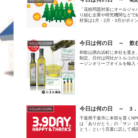
今日は何の日(366)
「花粉問題対策にオールジャ
り組む企業や研究機関などで
対策は1月・2月・3月がポイン
今日は何の日 ～ 飲む
今日は何の日(366)
和歌山県白浜町に本社を置き
制定。日付は同社がトルコの
ージンオリーブオイルを輸入・
今日は何の日 ～ 3．
今日は何の日(366)
千葉県千葉市に本部を置くNPO
は「ありがとう」の「サン（3）
とう」という言葉に託して感謝