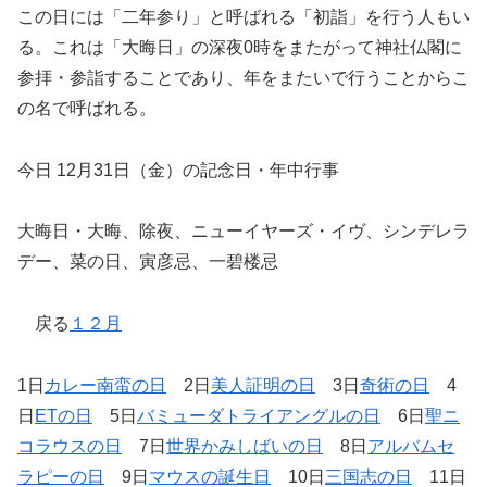
この日には「二年参り」と呼ばれる「初詣」を行う人もい
る。これは「大晦日」の深夜0時をまたがって神社仏閣に
参拝・参詣することであり、年をまたいで行うことからこ
の名で呼ばれる。
今日 12月31日（金）の記念日・年中行事
大晦日・大晦、除夜、ニューイヤーズ・イヴ、シンデレラ
デー、菜の日、寅彦忌、一碧楼忌
戻る
１２月
1日
カレー南蛮の日
2日
美人証明の日
3日
奇術の日
4
日
ETの日
5日
バミューダトライアングルの日
6日
聖ニ
コラウスの日
7日
世界かみしばいの日
8日
アルバムセ
ラピーの日
9日
マウスの誕生日
10日
三国志の日
11日