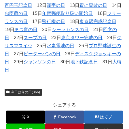
百円玉記念日
12日
漢字の日
13日
胃に胃散の日
14日
忠臣蔵の日
15日
年賀郵便取り扱い開始日
16日
フリー
ランスの日
17日
飛行機の日
18日
東京駅完成記念日
19日
まつ育の日
20日
シーラカンスの日
21日
回文の
日
22日
スープの日
23日
東京タワー完成の日
24日
ク
リスマスイヴ
25日
水素電池の日
26日
プロ野球誕生の
日
27日
ピーターパンの日
28日
ディスクジョッキーの
日
29日
シャンソンの日
30日
地下鉄記念日
31日
大晦
日
今日は何の日(366)
シェアする
X
Facebook
はてブ