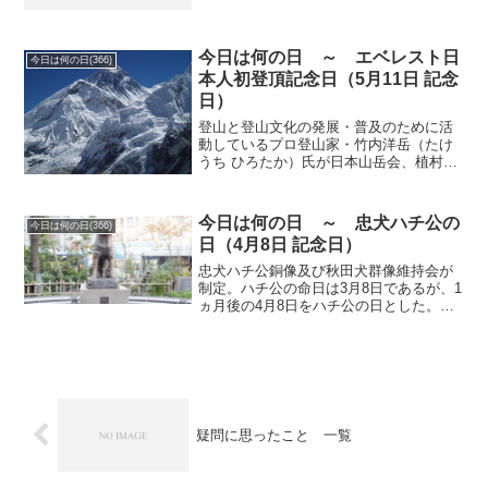
日 7日クリーナーの日 8日ハヤシの
日 9日チョロＱの日 10日ナイトライダ
ーの日 11日公衆電話の日 12日マラソ
ンの日 1...
今日は何の日 ～ エベレスト日
今日は何の日(366)
本人初登頂記念日（5月11日 記念
日）
登山と登山文化の発展・普及のために活
動しているプロ登山家・竹内洋岳（たけ
うち ひろたか）氏が日本山岳会、植村直
己冒険館の了解を得て制定。日付は登山
家・松浦輝夫（まつうら てるお、1934～
2015年）と冒険家・植村直己（うえむら
今日は何の日 ～ 忠犬ハチ公の
今日は何の日(366)
なおみ、1...
日（4月8日 記念日）
忠犬ハチ公銅像及び秋田犬群像維持会が
制定。ハチ公の命日は3月8日であるが、1
ヵ月後の4月8日をハチ公の日とした。ハ
チ公は1923年（大正12年）生まれの秋田
犬で、翌1924年から東大農学部の上野英
三郎博士に飼われた。博士の存命中は渋
谷駅まで...
疑問に思ったこと 一覧