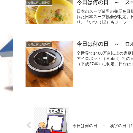
今日は何の日 ～ スー
今日は何の日(366)
日本のスープ業界の発展を目指
れた日本スープ協会が制定。
り、「いつ（12）もフーフー（
今日は何の日 ～ ロボ
今日は何の日(366)
全世界で1400万台以上の家
アイロボット（iRobot）社
（平成27年）に制定。日付は
今日は何の日 ～ 漢字の日（12