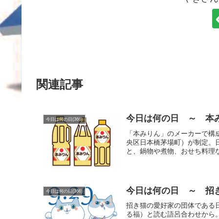
関連記事
今日は何の日 ～ 本み
今日は何の日(366)
「本みりん」のメーカーで構
央区日本橋茅場町）が制定。日
と、鍋物や煮物、おせち料理な
今日は何の日 ～ 招き
今日は何の日(366)
招き猫の愛好家の団体である
る福）と読む語呂合わせから