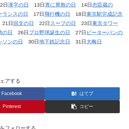
2日
漢字の日
13日
胃に胃散の日
14日
忠臣蔵の
ーランスの日
17日
飛行機の日
18日
東京駅完成記念
21日
回文の日
22日
スープの日
23日
東京タワー
池の日
26日
プロ野球誕生の日
27日
ピーターパンの
ンソンの日
30日
地下鉄記念日
31日
大晦日
ェアする
Facebook
はてブ
Pinterest
コピー
をフォローする