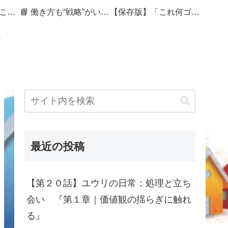
🏷 暮らしを整えることは、未来を編むこと
📘 働き方も“戦略”がいる──セカンドキャリアを組み直す50代の記録
【保存版】「これ何ゴミ？」で迷ったら｜捨てづらさをスコアで見える化する処分ガイド
最近の投稿
【第２０話】ユウリの日常：処理と立ち
会い 『第１章｜価値観の揺らぎに触れ
る』