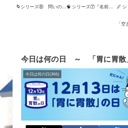
🌀シリーズ⑧ 問いの狭間へ：記録社会とMemory Diveの世界へようこそ
🧠 シリーズ⑦『名前のない記憶』
今日は何の日 ～ 「胃に胃散」
今日は何の日(366)