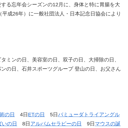
する忘年会シーズンの12月に、身体と特に胃腸を大
（平成26年）に一般社団法人・日本記念日協会により
ビタミンの日、美容室の日、双子の日、大掃除の日、
ンの日、石井スポーツグループ 登山の日、お父さん
術の日
4日
ETの日
5日
バミューダトライアングル
ばいの日
8日
アルバムセラピーの日
9日
マウスの誕