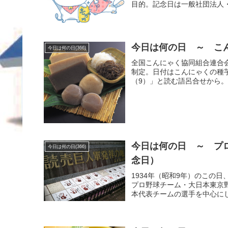
目的。記念日は一般社団法人・
今日は何の日 ～ こん
今日は何の日(366)
全国こんにゃく協同組合連合会
制定。日付はこんにゃくの種
（9）」と読む語呂合せから。
今日は何の日 ～ プロ
今日は何の日(366)
念日）
1934年（昭和9年）のこの
プロ野球チーム・大日本東京
本代表チームの選手を中心にし