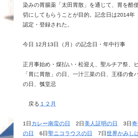
染みの胃腸薬「太田胃散」を通じて、胃を酷使
切にしてもらうことが目的。記念日は2014年
認定・登録された。
今日 12月13日（月）の記念日・年中行事
正月事始め・煤払い・松迎え、聖ルチア祭、
「胃に胃散」の日、一汁三菜の日、王様の食パ
の日、瓠堂忌
戻る
１２月
1日
カレー南蛮の日
2日
美人証明の日
3日
奇
の日
6日
聖ニコラウスの日
7日
世界かみし