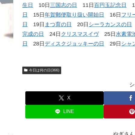
生日
10日
三国志の日
11日
百円玉記念日
1
日
15日
年賀郵便取り扱い開始日
16日
フリ
日
19日
まつ育の日
20日
シーラカンスの日
完成の日
24日
クリスマスイヴ
25日
水素電
日
28日
ディスクジョッキーの日
29日
シャ
今日は何の日(366)
シ
X
LINE
やぎさん