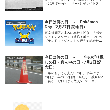
ト兄弟（Wright Brothers）がライトフラ
イヤー号（Wright Flyer）で、動力飛行機
の初飛行に成功した。ライト兄弟は、ア
メリカ出身の発明家で、兄の...
今日は何の日 ～ Pokémon
今日は何の日(366)
Day（2月27日 記念日）
東京都港区六本木に本社を置き、「ポケ
ットモンスター」（通称：ポケモン）の
ブランドマネジメントを行う株式会社ポ
ケモンが制定。1996年（平成8年）2月27
日（火）に「ポケモン」の最初のゲーム
ソフトであるゲームボーイ用ソフト『ポ
ケットモンスター...
今日は何の日 ～ 一年の折り返
今日は何の日(366)
しの日・真ん中の日（7月2日 記
念日）
一年のちょうど真ん中の日。平年ではこ
の日が一年の183日目に当たり、残り182
日ある。1月1日から数えて183日目、12
月31日から数えても183日目となる。平年
はこの日の正午、閏年は午前0時がちょう
ど真ん中の時間となる。「一年の折り返
しの...