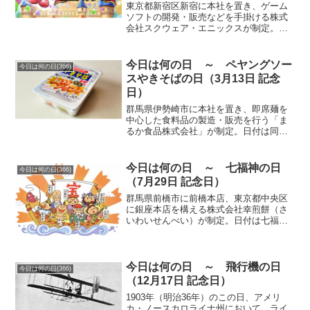
東京都新宿区新宿に本社を置き、ゲーム
ソフトの開発・販売などを手掛ける株式
会社スクウェア・エニックスが制定。日
付は『ドラゴンクエスト』がファミリー
コンピュータ（ファミコン）用ソフトと
して初めて発売された1986年（昭和61
今日は何の日 ～ ペヤングソー
今日は何の日(366)
年）5月27日から。...
スやきそばの日（3月13日 記念
日）
群馬県伊勢崎市に本社を置き、即席麺を
中心した食料品の製造・販売を行う「ま
るか食品株式会社」が制定。日付は同社
の代表的な商品「ペヤングソースやきそ
ば」が1975年（昭和50年）3月13日に発
売されたことから。「ペヤングソースや
今日は何の日 ～ 七福神の日
今日は何の日(366)
きそば」をより多...
（7月29日 記念日）
群馬県前橋市に前橋本店、東京都中央区
に銀座本店を構える株式会社幸煎餅（さ
いわいせんべい）が制定。日付は七福神
の「しち（7）ふ（2）く（9）」と読む語
呂合わせから。せんべい造り100年を超え
る同社の人気商品「七福神せんべい」
「七福神あられ」「...
今日は何の日 ～ 飛行機の日
今日は何の日(366)
（12月17日 記念日）
1903年（明治36年）のこの日、アメリ
カ・ノースカロライナ州において、ライ