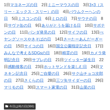
1日
マヨネーズの日
2日
ミニーマウスの日
3日
3×3（ス
リー・エックス・スリー）の日
4日
バウムクーヘンの
日
5日
ミスコンの日
6日
ミロの日
7日
サウナの日
8
日
サヴァ缶の日
9日
ありがとうを届ける日
10日
サボテ
ンの日
11日
パンダ発見の日
12日
サイフの日
13日
ぺ
ヤングソースやきそばの日
14日
さーたーあんだーぎー
の日
15日
サイコの日
16日
国立公園指定記念日
17日
みんなで考えるSDGsの日
18日
精霊の日
19日
カメラ発
明記念日
20日
サブレの日
21日
ツイッター誕生日
22
日
感動接客の日
23日
ホットサンドを楽しむ日
24日
マ
ネキン記念日
25日
ご自愛の日
26日
サク山チョコ次郎
の日
27日
さくらの日
28日
三ツ矢サイダーの日
29日
マリモの日
30日
スマート家電の日
31日
山菜の日
今日は何の日(366)