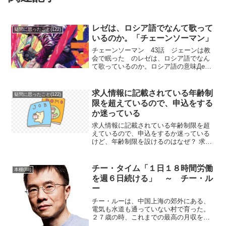
レゼは、ロシア語でなんて歌って
疑問に思ったこと(122)
いるのか。「チェーンソーマン」
チェーンソーマン 43話 ジェーンは教
会で眠った のレゼは、ロシア語でなん
て歌っているのか。ロシア語の意味День
моего свидания с Джейнジェーンとのデ
ートの日Все готово全部準備ができてい
るУтром мы ...
求人情報に記載されている年齢制
疑問に思ったこと(122)
限を超えているので、申込をする
か迷っている
求人情報に記載されている年齢制限を超
えているので、申込をするか迷っている
けど、年齢制限を設けるのはなぜ？ 求人
情報に年齢制限を設けるのは 求人情報に
年齢制限を設けることは、原則として禁
止されています。これは、2007年10月に
チー・タイム「１日１８時間労働
本棚(88)
改正された雇用対策法に基づいており、
を週６日続ける」 ～ チー・ル
年齢に関わらず均等な労働機会を提供す
ー
ることが求めら ...
チー・ルーは、中国上海の郊外にある、
電気も水道も通っていない村で育った。
２７歳の時、これまでの最高の月収を得
た。７ドルだった。それから、２０年の