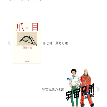
くならないので、友達に、「馬鹿にされ
た」水泳は、比較的得意であった（普
通）ので良かったのだが、苦手な人は、
ひたすら練習をさせられた別に...
爪と目 藤野可織
宇宙兄弟の名言