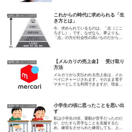
間に、彼は猛烈なスピードでマイクロソ
フトのオンラインサービスのプレジデン
トまで登りつめたのだ。「...
これからの時代に求められる「生
疑問に思ったこと(122)
き方とは」
今、求められているものは、「志（ここ
ろざし）」です。なぜなら、夢よりも、
「志」の方が社会性の高いものだからで
す。夢とは、物心ともに豊かになりたい
という考え方であり、目標を達成すると
いうことです。目標の達成は大事なので
すが、目的があってこそ、...
【メルカリの売上金】 受け取り
疑問に思ったこと(122)
方法
メルカリから支払われる売上金は、メル
ペイにチャージされます。そのまま電子
マネーとしても利用できますが、現金化
するために銀行口座に送金をすることも
可能です。銀行口座へ振り込む際の方法
や手数料、受け取るまでの日数などの流
れ銀行口座へ送金 売上金...
小学生の頃に思ったことを思い出
疑問に思ったこと(122)
す
私は小学生の頃、運動が苦手だったのだ
が、ひたすら苦手なことを克服するた
め、練習をさせられた練習しても、上手