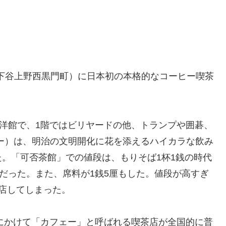
（下谷上野西黒門町）に日本初の本格的なコーヒー喫茶
。
の洋館で、1階ではビリヤードの他、トランプや囲碁、
ー）は、明治の文明開化に花を添えるハイカラな飲み
。「可否茶館」での値段は、もりそば1杯1銭の時代
銭だった。また、席料が1銭5厘もした。値段が高すぎ
店してしまった。
代にかけて「カフェー」と呼ばれる喫茶店が全国的に普