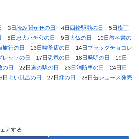
日
3日
読み聞かせの日
4日
四輪駆動の日
5日
横丁
日
8日
忠犬ハチ公の日
9日
大仏の日
10日
教科書の
宙旅行の日
13日
喫茶店の日
14日
ブラックチョコレ
プレッソの日
17日
恐竜の日
18日
発明の日
19日
放の日
22日
道の駅の日
23日
消防車の日
24日
日
6日
よい風呂の日
27日
絆の日
28日
缶ジュース発売
ェアする