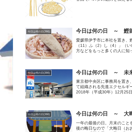
今日は何の日 ～ 鰹節
今日は何の日(366)
愛媛県伊予市に本社を置き、
（11）ふ（2）し（4）」（
方などをもっと多くの人に知っ
今日は何の日 ～ 未来
今日は何の日(366)
東京都中央区に事務局を置き
て組織される先進エクセルギ
2018年（平成30年）12月2
今日は何の日 ～ 大晦
今日は何の日(366)
一年の最後の日。月末のこと
後の晦日なので「大晦日（お