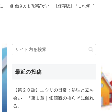
🏷 暮らしを整えることは、未来を編むこと
📘 働き方も“戦略”がいる──セカンドキャリアを組み直す50代の記録
【保存版】「これ何ゴミ？」で迷ったら｜捨てづらさをスコアで見える化する処分ガイド
最近の投稿
【第２０話】ユウリの日常：処理と立ち
会い 『第１章｜価値観の揺らぎに触れ
る』