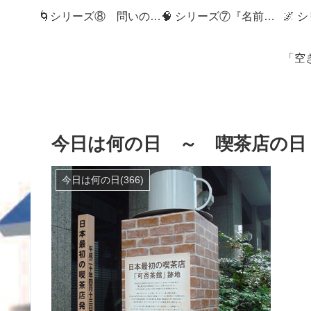
🌀シリーズ⑧ 問いの狭間へ：記録社会とMemory Diveの世界へようこそ
🧠 シリーズ⑦『名前のない記憶』
今日は何の日 ～ 喫茶店の日（
今日は何の日(366)