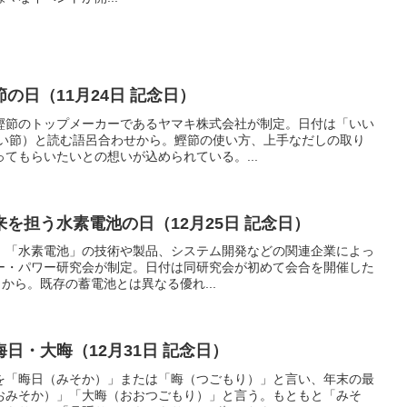
の日（11月24日 記念日）
鰹節のトップメーカーであるヤマキ株式会社が制定。日付は「いい
いい節）と読む語呂合わせから。鰹節の使い方、上手なだしの取り
てもらいたいとの想いが込められている。...
を担う水素電池の日（12月25日 記念日）
、「水素電池」の技術や製品、システム開発などの関連企業によっ
ー・パワー研究会が制定。日付は同研究会が初めて会合を開催した
5日から。既存の蓄電池とは異なる優れ...
日・大晦（12月31日 記念日）
を「晦日（みそか）」または「晦（つごもり）」と言い、年末の最
おみそか）」「大晦（おおつごもり）」と言う。もともと「みそ