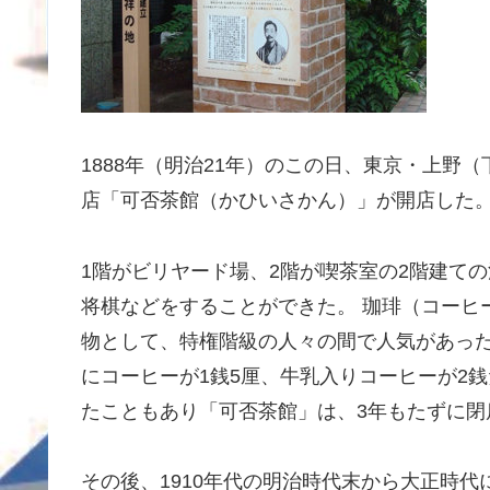
1888年（明治21年）のこの日、東京・上野
店「可否茶館（かひいさかん）」が開店した
1階がビリヤード場、2階が喫茶室の2階建て
将棋などをすることができた。 珈琲（コーヒ
物として、特権階級の人々の間で人気があった
にコーヒーが1銭5厘、牛乳入りコーヒーが2
たこともあり「可否茶館」は、3年もたずに閉
その後、1910年代の明治時代末から大正時