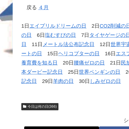
戻る
４月
1日
エイプリルドリームの日
2日
CO2削減の
の日
6日
塩むすびの日
7日
タイヤゲージの
日
11日
メートル法公布記念日
12日
世界宇
ートの日
15日
ヘリコプターの日
16日
エス
養育費を知る日
20日
腰痛ゼロの日
21日
民
本ダービー記念日
25日
世界ペンギンの日
2
記念日
29日
羊肉の日
30日
しみゼロの日
今日は何の日(366)
シ