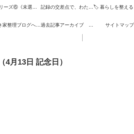
🌌 シリーズ⑥《未選択の編集点》
記録の交差点で、わたしを編みなおす
「空き家整理ブログへようこそ！」
過去記事アーカイブ 「思い立ったが吉日ぶろぐ」 ブログの内容 一覧 リンク集
サイトマップ
4月13日 記念日）