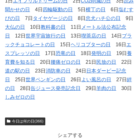
1日
エイプリルドリームの日
2日
CO2削減の日
3日
読み
聞かせの日
4日
四輪駆動の日
5日
横丁の日
6日
塩むす
びの日
7日
タイヤゲージの日
8日
忠犬ハチ公の日
9日
大仏の日
10日
教科書の日
11日
メートル法公布記念
日
12日
世界宇宙旅行の日
13日
喫茶店の日
14日
ブラ
ックチョコレートの日
15日
ヘリコプターの日
16日
エ
スプレッソの日
17日
恐竜の日
18日
発明の日
19日
養
育費を知る日
20日
腰痛ゼロの日
21日
民放の日
22日
道の駅の日
23日
消防車の日
24日
日本ダービー記念
日
25日
世界ペンギンの日
26日
よい風呂の日
27日
絆
の日
28日
缶ジュース発売記念日
29日
羊肉の日
30日
しみゼロの日
今日は何の日(366)
シェアする