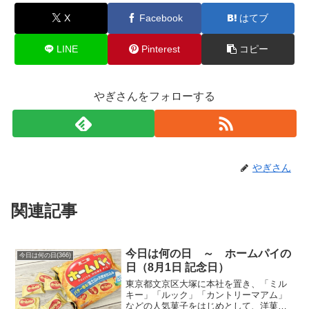
X
Facebook
はてブ
LINE
Pinterest
コピー
やぎさんをフォローする
やぎさん
関連記事
今日は何の日 ～ ホームパイの
今日は何の日(366)
日（8月1日 記念日）
東京都文京区大塚に本社を置き、「ミル
キー」「ルック」「カントリーマアム」
などの人気菓子をはじめとして、洋菓子