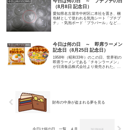
今日は何の日 ～ プチプチの日
今日は何の日(366)
（8月8日 記念日）
愛知県名古屋市中村区に本社を置き、梱
包材として使われる気泡シート「プチプ
チ」・気泡ボード「プラパール」などを
製造・販売する川上産業株式会社が2000
年（平成12年）に制定。日付けは数字の
「8」が「プチプチ」の粒々の配列を連想
させることと、「...
今日は何の日 ～ 即席ラーメン
今日は何の日(366)
記念日（8月25日 記念日）
1958年（昭和33年）のこの日、世界初の
即席ラーメンである「チキンラーメン」
が日清食品株式会社より発売された。同
社の創業者・安藤百福（あんどう ももふ
く、1910～2007年）が麺を油で揚げる
「瞬間油熱乾燥法」を思い付き、「美味
しくて保存...
財布の中身が盗まれる夢を見る
今日は何の日 一覧 ４月