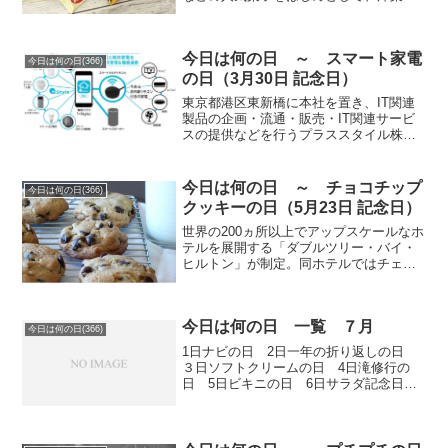
などの製造・販売で知られる株式会社不
二家が制定。日付は「ホームパ（8）イ
（1）」と読む語呂合わせから。サクサク
今日は何の日 ～ スマート家電
とした食感が魅力のパイ...
今日は何の日(366)
の日（3月30日 記念日）
東京都港区東新橋に本社を置き、IT関連
製品の企画・流通・販売・IT関連サービ
スの提供などを行うプラススタイル株式
会社が制定。日付はスマート家電に家事
を「さ（3）さっ（3）と（10）おまか
せ」と読む語呂合わせと、プラススタイ
今日は何の日 ～ チョコチップ
今日は何の日(366)
ル（+Style）...
クッキーの日（5月23日 記念日）
世界の200ヵ所以上でアップスケールなホ
テルを展開する「ダブルツリー・バイ・
ヒルトン」が制定。同ホテルではチェッ
クインのときに温かい焼きたてのチョコ
チップクッキーをプレゼントすることか
ら、この日を「おもてなしの心を伝える
今日は何の日 一覧 ７月
日」としている。日付...
今日は何の日(366)
1日ナビの日 2日一年の折り返しの日
３日ソフトクリームの日 4日滝修行の
日 5日ビキニの日 6日サラダ記念日 7
日冷やし中華の日 8日七転八起の日 9
日ジェットコースターの日 10日オイル
の日 11日YS-11記念日 12日デコレー
ション...