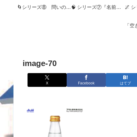
🌀シリーズ⑧ 問いの狭間へ：記録社会とMemory Diveの世界へようこそ
🧠 シリーズ⑦『名前のない記憶』
image-70
X
Facebook
はてブ