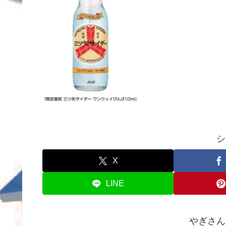
シ
X
LINE
やぎさん