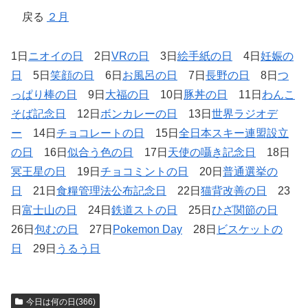
戻る
２月
1日
ニオイの日
2日
VRの日
3日
絵手紙の日
4日
妊娠の
日
5日
笑顔の日
6日
お風呂の日
7日
長野の日
8日
つ
っぱり棒の日
9日
大福の日
10日
豚丼の日
11日
わんこ
そば記念日
12日
ボンカレーの日
13日
世界ラジオデ
ー
14日
チョコレートの日
15日
全日本スキー連盟設立
の日
16日
似合う色の日
17日
天使の囁き記念日
18日
冥王星の日
19日
チョコミントの日
20日
普通選挙の
日
21日
食糧管理法公布記念日
22日
猫背改善の日
23
日
富士山の日
24日
鉄道ストの日
25日
ひざ関節の日
26日
包むの日
27日
Pokemon Day
28日
ビスケットの
日
29日
うるう日
今日は何の日(366)