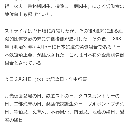
得、火夫→乗務機関生、掃除夫→機関生）による労働者の
地位向上も掲げていた。
ストライキは27日頃に終結したが、その後4週間に渡る組
織的団体交渉の末に労働者側が勝利した。その後、1898
年（明治31年）4月5日に日本鉄道の労働組合である「日
本鉄道矯正会」が結成された。これは日本初の企業別労働
組合とされている。
今日 2月24日（水）の記念日・年中行事
月光仮面登場の日、鉄道ストの日、クロスカントリーの
日、二部式帯の日、銘店伝説誕生の日、ブルボン・プチの
日、等伯忌、丈草忌、不器男忌、南国忌、地蔵の縁日、愛
宕の縁日