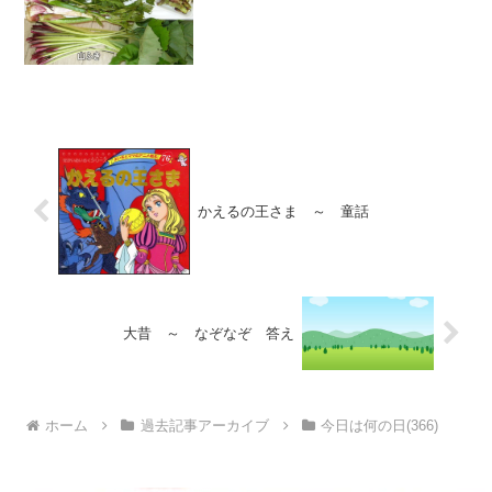
もあり、3月の最終日のこの日から「春で
すよ」との合図を込めるとともに、「さ
ん（3）さ（3）い（1）」（山菜）と読む
語呂合わせから。多...
かえるの王さま ～ 童話
大昔 ～ なぞなぞ 答え
ホーム
過去記事アーカイブ
今日は何の日(366)