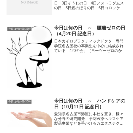
日 3日そうじの日 4日ノストラダムス
の日 5日鯉のぼりの日 6日コロッケの
日 7日博士の日 8日ゴーヤーの日 9日
呼吸の日 10日ファイトの日 11日エベ
レスト日本人初登頂記念日 12日ナイチ
ンゲール・...
今日は何の日 ～ 腰痛ゼロの日
今日は何の日(366)
（4月20日 記念日）
日本カイロプラクティックドクター専門
学院名古屋校の卒業生を中心に結成され
ている「420の会」（ヨーツーゼロのか
い）代表の本坊隆博氏が制定。日付は
「腰（4）痛（2）ゼロ（0）」と読む語呂
合わせから。腰痛で悩んでいる人をゼロ
にしたいとの思いが込...
今日は何の日 ～ ハンドケアの
今日は何の日(366)
日（10月11日 記念日）
愛知県名古屋市港区に本社を置き、様々
な分野の研究開発、予防医療ヘルスケア
製品事業などを手がけるカエタステクノ
ロジー（Caetus Technology）株式会社が
制定。日付は10月は相対気温が一気に