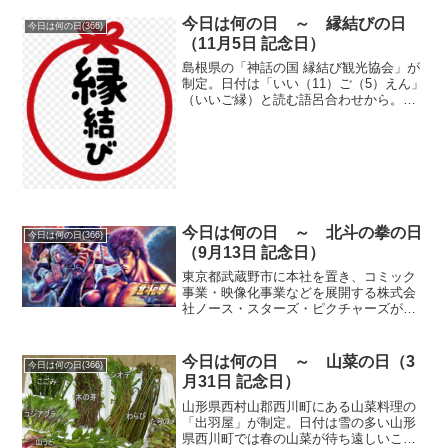
10％以上も下がる変化の時期で、乾燥が
今日は何の日 ～ 縁結びの日
今日は何の日(366)
始ま...
（11月5日 記念日）
島根県の「神話の国 縁結び観光協会」が
制定。日付は「いい（11）ご（5）えん」
（いいご縁）と読む語呂合わせから。古
くから縁結びの地として知られる出雲
路。その出雲地方では神在月と呼ばれる
旧暦10月（新暦11月頃）に出雲大社に全
国の神が集まり縁...
今日は何の日 ～ 北斗の拳の日
今日は何の日(366)
（9月13日 記念日）
東京都武蔵野市に本社を置き、コミック
事業・映像化事業などを展開する株式会
社ノース・スターズ・ピクチャーズが制
定。日付は大ヒット漫画『北斗の拳』が
『週刊少年ジャンプ』（集英社）で連載
を開始した1983年（昭和58年）9月13日
今日は何の日 ～ 山菜の日（3
今日は何の日(366)
から。同社が手が...
月31日 記念日）
山形県西村山郡西川町にある山菜料理の
「出羽屋」が制定。日付は雪の多い山形
県西川町では春の山菜が待ち遠しいこと