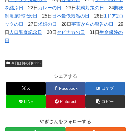
を結ぶ日
22日
カレーの日
23日
花粉対策の日
24
郵便
制度施行記念日
25日
日本最低気温の日
26日
1ドア2ロ
ックの日
27日
求婚の日
28日
宇宙からの警告の日
29
日
人口調査記念日
30日
タビナカの日
31日
生命保険の
日
今日は何の日(366)
シェアする
X
Facebook
はてブ
LINE
Pinterest
コピー
やぎさんをフォローする