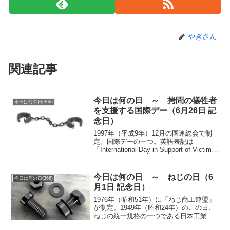
やぎさん
関連記事
今日は何の日 ～ 拷問の犠牲者
今日は何の日(366)
を支援する国際デー（6月26日 記
念日）
1997年（平成9年）12月の国連総会で制
定。国際デーの一つ。英語表記は
「International Day in Support of Victims
of Torture」。1984年（昭和59年）12月10
日に「拷問及び他の残虐な、非...
今日は何の日 ～ ねじの日（6
今日は何の日(366)
月1日 記念日）
1976年（昭和51年）に「ねじ商工連盟」
が制定。1949年（昭和24年）のこの日、
ねじの統一規格の一つである日本工業規
格（JIS）の基本法である「工業標準化