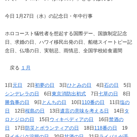
今日 1月27日（水）の記念日・年中行事
ホロコースト犠牲者を想起する国際デー、国旗制定記念
日、求婚の日、ハワイ移民出発の日、船穂スイートピー記
念日、仏壇の日、実朝忌、雨情忌、全国学校給食週間
戻る
１月
1日
元日
2日
初夢の日
3日
ひとみの日
4日
石の日
5日
シンデレラの日
6日
東京消防出初式
7日
七草の日
8日
勝負事の日
9日
とんちの日
10日
110番の日
11日
塩の
日
12日
桜島の日
13日
遺言の意味を考える日
14日
タ
ロとジロの日
15日
ウィキペディアの日
16日
禁酒の
日
17日
防災とボランティアの日
18日
118番の日
19
日
イチジク浣腸の日
20日
甘酒の日
21日
ライバルが手