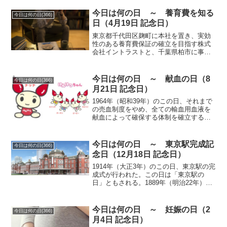
法」が公布された。基礎部品であるねじ
製品の重要性と貢献度を業界内外にPRす
今日は何の日 ～ 養育費を知る
今日は何の日(366)
ることが...
日（4月19日 記念日）
東京都千代田区麹町に本社を置き、実効
性のある養育費保証の確立を目指す株式
会社イントラストと、千葉県柏市に事務
局を置き、ひとり親家庭及び子連れ再婚
家庭の支援を行うNPO法人M-STEPが共
同で制定。日付は「よ（4）うい（1）く
今日は何の日 ～ 献血の日（8
今日は何の日(366)
（9）」（養育）...
月21日 記念日）
1964年（昭和39年）のこの日、それまで
の売血制度をやめ、全ての輸血用血液を
献血によって確保する体制を確立するよ
う、献血の推進が閣議で決定された。売
血制度があった当時、金銭を得るために
過度の売血を繰り返す人たちの血液は血
今日は何の日 ～ 東京駅完成記
今日は何の日(366)
球が少なく血漿部分...
念日（12月18日 記念日）
1914年（大正3年）のこの日、東京駅の完
成式が行われた。この日は「東京駅の
日」ともされる。1889年（明治22年）に
新橋駅と上野駅を高架鉄道で結び、その
中央に中央停車場を建設する計画が決定
されたが、資金不足や日露戦争などで中
今日は何の日 ～ 妊娠の日（2
今日は何の日(366)
断されていた。...
月4日 記念日）