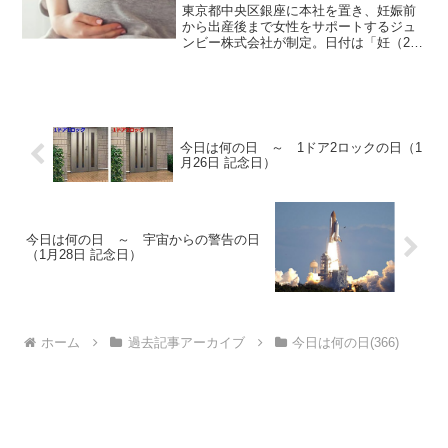
東京都中央区銀座に本社を置き、妊娠前
から出産後まで女性をサポートするジュ
ンビー株式会社が制定。日付は「妊（2）
娠（4）」と読む語呂合わせから。妊娠・
出産についての情報、商品の提供を通じ
て出産を望む女性が望みどおりに未来を
手に入れ、産後まで健...
今日は何の日 ～ 1ドア2ロックの日（1
月26日 記念日）
今日は何の日 ～ 宇宙からの警告の日
（1月28日 記念日）
ホーム
過去記事アーカイブ
今日は何の日(366)