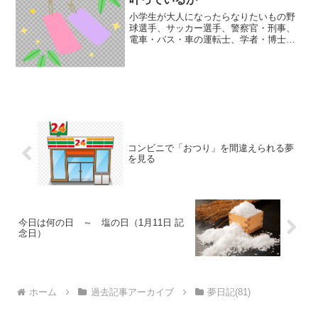
小学生が大人になったらなりたいもの野
球選手、サッカー選手、警察官・刑事、
電車・バス・車の運転士、学者・博士、
医者、消防士・救急隊、食べ物やさん、
ゲームやおもちゃを作る人、大工、保育
園・幼稚園の先生、看護師、飼育係・ペ
ット屋さん・調教師、学校...
コンビニで「おつり」を間違えられる夢
を見る
今日は何の日 ～ 塩の日（1月11日 記
念日）
ホーム
過去記事アーカイブ
夢日記(81)