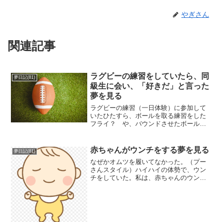
やぎさん
関連記事
ラグビーの練習をしていたら、同
夢日記(81)
級生に会い、「好きだ」と言った
夢を見る
ラグビーの練習（一日体験）に参加して
いたひたすら、ボールを取る練習をした
フライ？ や、バウンドさせたボールを
キャッチする上手く取れない練習の途中
だったのだが、近くで、ラジオの公開収
録があり、見に行くことにそこで、中学
赤ちゃんがウンチをする夢を見る
夢日記(81)
の同級生の女子 ２人に出...
なぜかオムツを履いてなかった。（プー
さんスタイル）ハイハイの体勢で、ウン
チをしていた。私は、赤ちゃんのウンチ
をオムツで受けとめていた。その様子
を、妻は見ているだけだった。「夢占い
で調べてみた」赤ちゃんがうんこをする
夢 赤ちゃんがうんこをする...