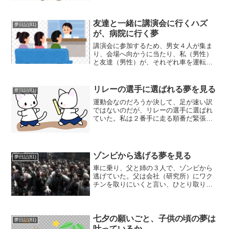
友達と一緒に講演会に行くハズ
夢日記(81)
が、病院に行く夢
講演会に参加するため、男女４人が集ま
り、会場へ向かうに当たり、私（男性）
と友達（男性）が、それぞれ車を運転し
て、女性２人をそれぞれ送っていくこと
になる。自動車に乗り込むと、私と一緒
に行くのは、元カノだった。元カノは、
リレーの選手に選ばれる夢を見る
夢日記(81)
「寄りたいところがある」...
運動会なのだろうか決して、足が速い訳
ではないのだが、リレーの選手に選ばれ
ていた。私は２番手に走る順番だ緊張し
ながら、スタートを待つその時、ふと思
ったバトンの渡し方とか、練習してない
よな！ぶっつけ本番なんて、「どういう
こと」信じられないリレー...
ゾンビから逃げる夢を見る
夢日記(81)
車に乗り、父と姉の３人で、ゾンビから
逃げていた。父は会社（研究所）にワク
チンを取りにいくと言い、ひとり取りに
向かった。姉は、急に外へ飛び出してい
った（特に、ゾンビ化している様子もな
いのだが）私は追いかけて姉を捕まえ、
車に戻ったのだが、車が無...
七夕の願いごと、子供の頃の夢は
夢日記(81)
叶っているか