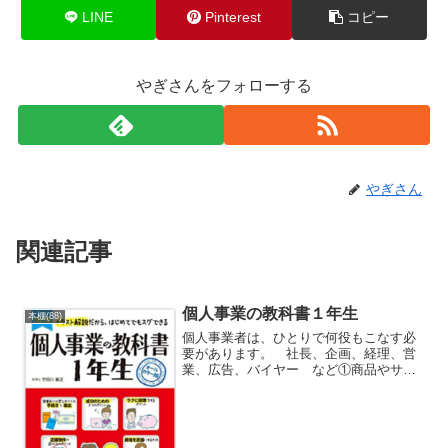
LINE
Pinterest
コピー
やぎさんをフォローする
やぎさん
関連記事
個人事業の教科書１年生
本棚(88)
個人事業者は、ひとりで何役もこなす必
要があります。 社長、企画、経理、営
業、広告、バイヤー など①商品やサー
ビスの提供 製造部、仕入れ部、サービ
ス提供部②企画 企画開発部③営業、マ
ーケティング 営業部、広報部、マーケ
ティング部④経理、事務 ...