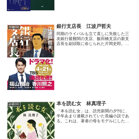
はいない。だが、この素直な心、自然な
心のなかにこそ、物事のありのままの
姿、真実をつかむ、偉大な力があること
を、学びたい。何ものにもと...
銀行支店長 江波戸哲夫
本棚(88)
同期のライバルも立て直しに失敗した三
友銀行最難関の支店、飯田橋支店の新支
店長を副頭取に命じられた片岡史郎。そ
こは、吸収合併した信用金庫の旧本店だ
った。社風も目標達成への厳しさもなに
もかも違うところで、闘う支店長として
銀行マンとして自ら先頭に...
本を読む女 林真理子
本棚(88)
「本を読む女」は、読売新聞の夕刊に、
半年あまり連載されていた長編小説であ
る。これは、著者の母をモデルにした万
亀という女の半生記であり、昭和という
時代の物語である。本書の章には、７つ
の本のタイトルが据えられ、「赤い鳥」