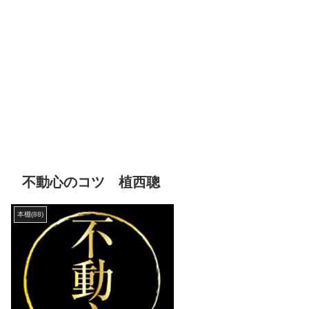
不動心のコツ 植西聰
本棚(88)