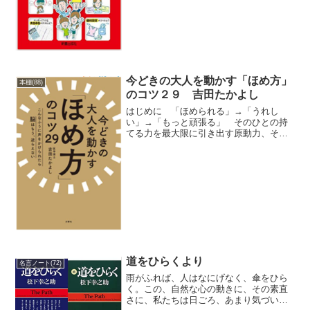
今どきの大人を動かす「ほめ方」
本棚(88)
のコツ２９ 吉田たかよし
はじめに 「ほめられる」→「うれし
い」→「もっと頑張る」 そのひとの持
てる力を最大限に引き出す原動力、それ
が「ほめること」なのです。第１章 こ
んなほめ言葉が、脳を勝手にやる気にさ
せる １，脳を喜ばせる「戦略的ほめ言
葉」の原則 ２，脳を本気に...
道をひらくより
名言ノート(72)
雨がふれば、人はなにげなく、傘をひら
く。この、自然な心の動きに、その素直
さに、私たちは日ごろ、あまり気づいて