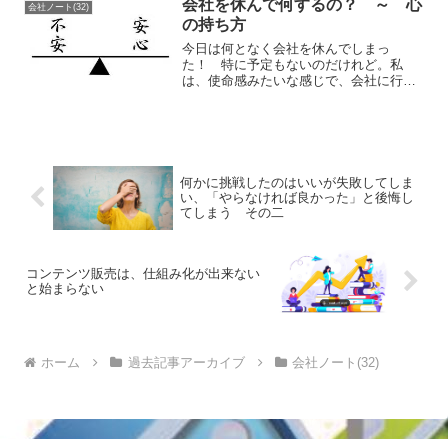
会社を休んで何するの？ ～ 心
会社ノート(32)
会社は許してくれない。 そ...
の持ち方
今日は何となく会社を休んでしまっ
た！ 特に予定もないのだけれど。私
は、使命感みたいな感じで、会社に行っ
ていたので考えられないこと。 趣味な
どで、週末に楽しい事が待っているか
ら、ガンバロー みたいな感じだった。
でも、 意外と会社、休んでたのか...
何かに挑戦したのはいいが失敗してしま
い、「やらなければ良かった」と後悔し
てしまう その二
コンテンツ販売は、仕組み化が出来ない
と始まらない
ホーム
過去記事アーカイブ
会社ノート(32)