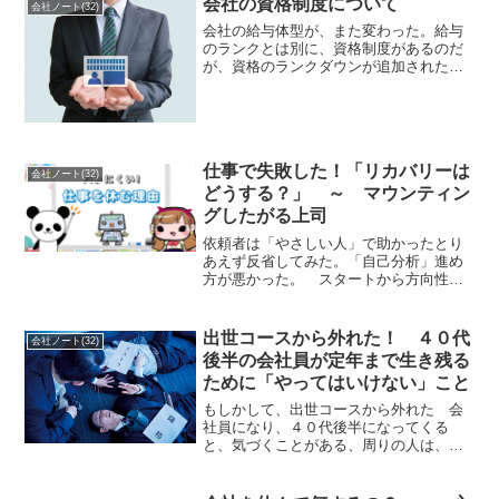
会社の資格制度について
会社ノート(32)
ーターの法則とは、「能力...
会社の給与体型が、また変わった。給与
のランクとは別に、資格制度があるのだ
が、資格のランクダウンが追加された。
私の様に職場が移動した場合、（まった
く違う業務）に就くと、今までのランク
に達しない場合、が出てくるためであ
る。資格試験も追加された。...
仕事で失敗した！「リカバリーは
会社ノート(32)
どうする？」 ～ マウンティン
グしたがる上司
依頼者は「やさしい人」で助かったとり
あえず反省してみた。「自己分析」進め
方が悪かった。 スタートから方向性が
違っていた。 自分の能力を過信してい
た。 周りの人達は、あてにならないと
思っていた。 自分でやりたかった仕事
出世コースから外れた！ ４０代
会社ノート(32)
であった。 実績をアピー...
後半の会社員が定年まで生き残る
ために「やってはいけない」こと
もしかして、出世コースから外れた 会
社員になり、４０代後半になってくる
と、気づくことがある、周りの人は、出
世している人、会社を辞めて何をしてい
るのか分からない人、それぞれだ！ そ
れなりに仕事は、楽しくやっているが、