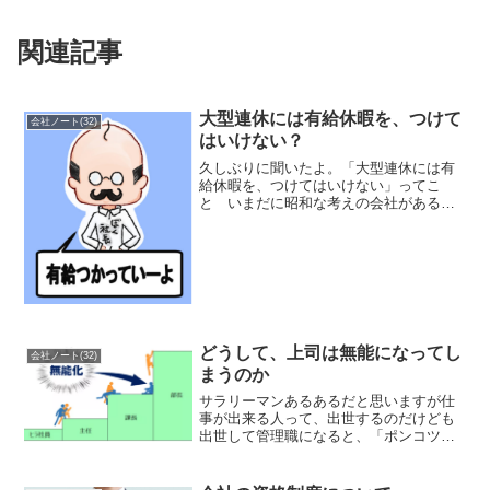
関連記事
大型連休には有給休暇を、つけて
会社ノート(32)
はいけない？
久しぶりに聞いたよ。「大型連休には有
給休暇を、つけてはいけない」ってこ
と いまだに昭和な考えの会社があるん
だね。私が入社した 何十年前は同じ考
えだったけど、 時代に合わないと思う
けどな。（少なくても、私の職場は改善
している）けっきょく管理職...
どうして、上司は無能になってし
会社ノート(32)
まうのか
サラリーマンあるあるだと思いますが仕
事が出来る人って、出世するのだけども
出世して管理職になると、「ポンコツ」
になる人いるよね「なんでだろう」と、
考えていたら、「ピーターの法則」に出
会いました妙に納得！ピーターの法則ピ