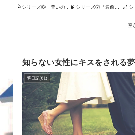
🌀シリーズ⑧ 問いの狭間へ：記録社会とMemory Diveの世界へようこそ
🧠 シリーズ⑦『名前のない記憶』
知らない女性にキスをされる夢
夢日記(81)