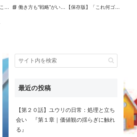
🏷 暮らしを整えることは、未来を編むこと
📘 働き方も“戦略”がいる──セカンドキャリアを組み直す50代の記録
【保存版】「これ何ゴミ？」で迷ったら｜捨てづらさをスコアで見える化する処分ガイド
最近の投稿
【第２０話】ユウリの日常：処理と立ち
会い 『第１章｜価値観の揺らぎに触れ
る』