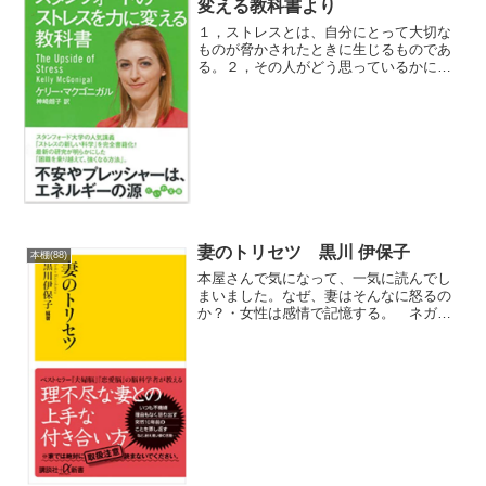
変える教科書より
１，ストレスとは、自分にとって大切な
ものが脅かされたときに生じるものであ
る。２，その人がどう思っているかによ
って、どちらの効果が表れるかが決ま
る。３，あなたがストレスにうまく対処
できるように、体と脳が助けてくれてい
るしるし。４，価値観には、...
妻のトリセツ 黒川 伊保子
本棚(88)
本屋さんで気になって、一気に読んでし
まいました。なぜ、妻はそんなに怒るの
か？・女性は感情で記憶する。 ネガテ
ィブの感情と、ポジティブの感情のどち
らか。・安全、安定を求めるので、ネガ
ティブになりやすい。・相手に期待する
事への裏返しで怒る。・「...