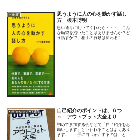
思うように人の心を動かす話し
本棚(88)
方 榎本博明
思い通りに動いてくれたら・・・ こん
な願望を抱いたことはありませんか？ど
う話すかで、相手の行動は変わる！
【目 次】第１章 このキラーフレーズ
が、人の心を動かす キラーフレー
ズ、「どうぞ、お使いください」 「詳
しい説明は、また次の機会に」 ...
自己紹介のポイントは、６つ
やりたいことノート(84)
～ アウトプット大全より
初めて参加する会などで「自己紹介をお
願いします」といわれることはよくあり
ます。 上手に自己紹介するのは、とて
も簡単です。 自己紹介の原稿を書い