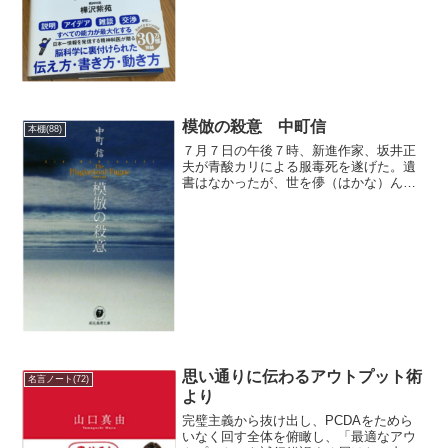
て、それをスラスラと言えるように練習
し、記憶しておくだけです。 「短いパ
ターン、３０秒」と、「長い...
模倣の殺意 中町信
本棚(88)
７月７日の午後７時、新進作家、坂井正
夫が青酸カリによる服毒死を遂げた。遺
書はなかったが、世を儚（はかな）んで
の自殺として処理された。坂井に編集雑
務を頼んでいた医学書系の出版社に務め
る中田秋子は、彼の部屋で偶然行き会わ
せ遠賀野律子の存在が気に...
思い通りに伝わるアウトプット術
名言ノート(72)
より
完璧主義から抜け出し、PCDAをためら
いなく回す全体を俯瞰し、「最適なアウ