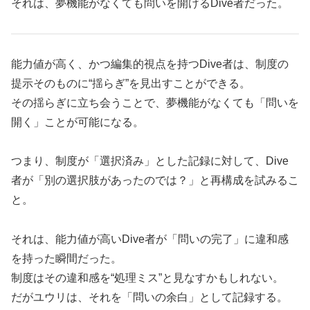
それは、夢機能がなくても問いを開けるDive者だった。
能力値が高く、かつ編集的視点を持つDive者は、制度の
提示そのものに“揺らぎ”を見出すことができる。
その揺らぎに立ち会うことで、夢機能がなくても「問いを
開く」ことが可能になる。
つまり、制度が「選択済み」とした記録に対して、Dive
者が「別の選択肢があったのでは？」と再構成を試みるこ
と。
それは、能力値が高いDive者が「問いの完了」に違和感
を持った瞬間だった。
制度はその違和感を“処理ミス”と見なすかもしれない。
だがユウリは、それを「問いの余白」として記録する。