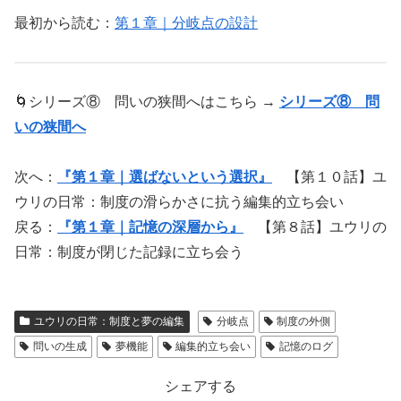
最初から読む：
第１章｜分岐点の設計
🌀シリーズ⑧ 問いの狭間へはこちら →
シリーズ⑧ 問
いの狭間へ
次へ：
『第１章｜選ばないという選択』
【第１０話】ユ
ウリの日常：制度の滑らかさに抗う編集的立ち会い
戻る：
『第１章｜記憶の深層から』
【第８話】ユウリの
日常：制度が閉じた記録に立ち会う
ユウリの日常：制度と夢の編集
分岐点
制度の外側
問いの生成
夢機能
編集的立ち会い
記憶のログ
シェアする