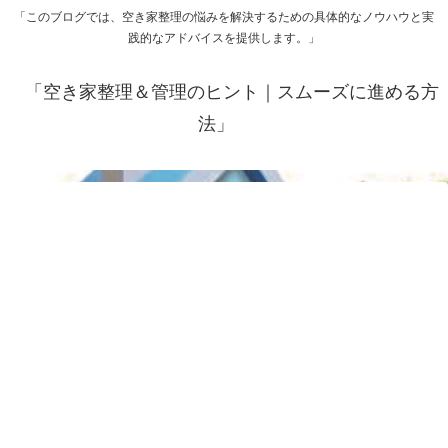
「このブログでは、空き家整理の悩みを解決するための具体的なノウハウと実
践的なアドバイスを提供します。」
「空き家整理＆管理のヒント｜スムーズに進める方
法」