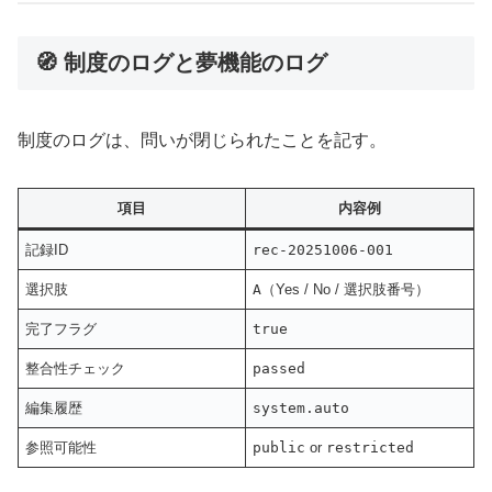
🧭 制度のログと夢機能のログ
制度のログは、問いが閉じられたことを記す。
項目
内容例
記録ID
rec-20251006-001
選択肢
A
（Yes / No / 選択肢番号）
完了フラグ
true
整合性チェック
passed
編集履歴
system.auto
参照可能性
public
or
restricted