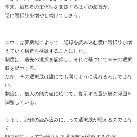
本来、編集者の主体性を支援するはずの装置が、
逆に選択肢を増やし続けてしまう。
ユウリは夢機能によって、記録を読み込む度に選択肢が増
えていく構造を検証することにした。
制度は、過去の選択を記録し、それに基づいて未来の選択
肢を提示する。
だが、その選択肢は誰にでも同じように現れるわけではな
い。
制度は、個人の能力値に応じて、提示する選択肢の範囲を
調整している。
つまり、記録の読み込みによって選択肢が増えるのではな
く、
能力値によって“記憶される選択肢”が変化するのだ。