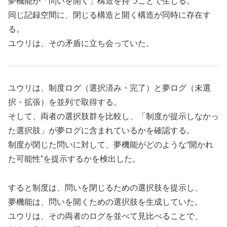
夢機能が「問いを開く」構造を持つことで生じる。
同じ記録空間に、閉じる構造と開く構造が同時に存在す
る。
ユウリは、その矛盾に立ち会っていた。
ユウリは、制度ログ（選択済み・完了）と夢ログ（未選
択・拡張）を並列で取得する。
そして、両者の選択肢群を比較し、「制度が提示しなかっ
た選択肢」が夢ログに含まれているかを確認する。
制度が閉じた問いに対して、夢機能がどのような“開かれ
た可能性”を提示するかを検出した。
すると制度は、問いを閉じるための選択肢を提示し、
夢機能は、問いを開くための選択肢を生成していた。
ユウリは、その両者のログを並べて見比べることで、