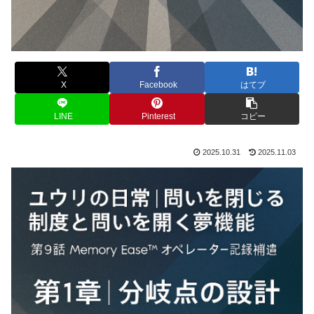
X
Facebook
はてブ
LINE
Pinterest
コピー
2025.10.31
2025.11.03