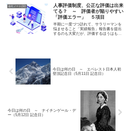
感を持っているので、問題...
人事評価制度、公正な評価は出来
会社ノート(32)
てる？ ～ 評価者が陥りやすい
「評価エラー」 ５項目
半期に一度づつ訪れて、サラリーマンを
悩ませること「実績報告」報告書を提出
するのも大変だが、評価するほうはもっ
と大変だ！「自分の方が高い成果を上げ
ているのに同僚のあいつよりも評価が低
い」 と、思われてしまうからです。人
間がよくしてしまう評価エ...
今日は何の日 ～ エベレスト日本人初
登頂記念日（5月11日 記念日）
今日は何の日 ～ ナイチンゲール・デ
ー（5月12日 記念日）