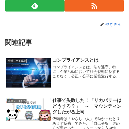
やぎさん
関連記事
コンプライアンスとは
会社ノート(32)
コンプライアンスとは、法令遵守。特
に，企業活動において社会規範に反する
ことなく，公正・公平に業務遂行するこ
とをいう。先日、サービス残業をしてい
る人が発覚し、再発防止として、コンプ
ライアンス研修というのを受講した。厚
生労働省が定めた時間外労働...
仕事で失敗した！「リカバリーは
会社ノート(32)
どうする？」 ～ マウンティン
グしたがる上司
依頼者は「やさしい人」で助かったとり
あえず反省してみた。「自己分析」進め
方が悪かった。 スタートから方向性が