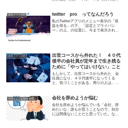
違っていた。 自分の能力を過信してい
た。 周りの人達は、あてにならないと
思っていた。 自分でやりたかった仕事
twitter pro ってなんだろう
会社ノート(32)
であった。 実績をアピー...
私のTwitterアプリのメニュー表示の「収
益を得る」の下、「設定とプライバシ
ー」の上、の位置に、今まで表示されて
いなかった「Twitter Pro」というボタン
が表示されるようになった。実際、一度
「Twitter Pro」ボタンをタップす...
出世コースから外れた！ ４０代
会社ノート(32)
後半の会社員が定年まで生き残る
ために「やってはいけない」こと
もしかして、出世コースから外れた 会
社員になり、４０代後半になってくる
と、気づくことがある、周りの人は、出
世している人、会社を辞めて何をしてい
るのか分からない人、それぞれだ！ そ
れなりに仕事は、楽しくやっているが、
会社を辞めようか悩む
やぎさんのお悩み相談メモ(50)
会社は許してくれない。 そ...
会社を辞めようか悩んでいる「会社、辞
めたいな」誰もが思うことなので、自分
には関係ないことだと思っていた。なぜ
なら、仕事もある程度出来る様になり、
それなりに楽しくやれている。人間関係
も、親しく成りすぎず、ある程度の距離