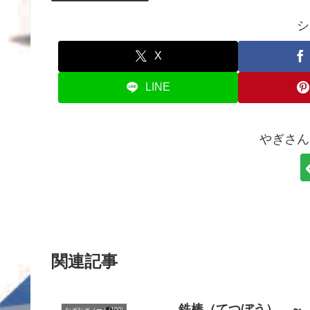
シ
X
LINE
やぎさん
関連記事
鉄棒（てつぼう） ～
なぞなぞノート(100)