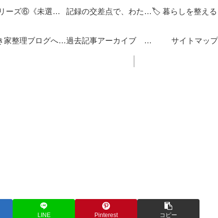
🌌 シリーズ⑥《未選択の編集点》
記録の交差点で、わたしを編みなおす
「空き家整理ブログへようこそ！」
過去記事アーカイブ 「思い立ったが吉日ぶろぐ」 ブログの内容 一覧 リンク集
サイトマップ
LINE
Pinterest
コピー