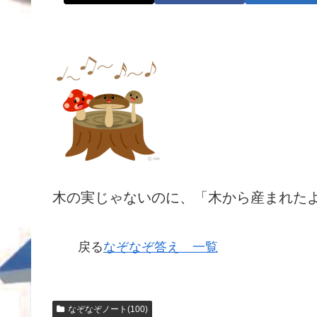
木の実じゃないのに、「木から産まれた
戻る
なぞなぞ答え 一覧
なぞなぞノート(100)