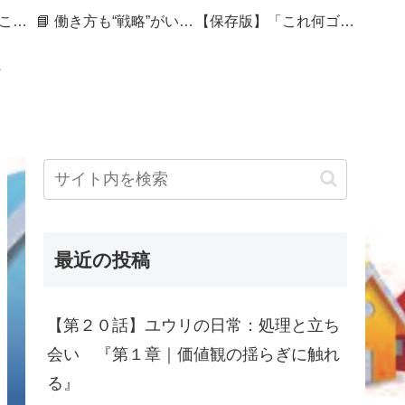
🏷 暮らしを整えることは、未来を編むこと
📘 働き方も“戦略”がいる──セカンドキャリアを組み直す50代の記録
【保存版】「これ何ゴミ？」で迷ったら｜捨てづらさをスコアで見える化する処分ガイド
最近の投稿
【第２０話】ユウリの日常：処理と立ち
会い 『第１章｜価値観の揺らぎに触れ
る』