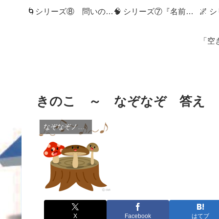
🌀シリーズ⑧ 問いの狭間へ：記録社会とMemory Diveの世界へようこそ
🧠 シリーズ⑦『名前のない記憶』
きのこ ～ なぞなぞ 答え
なぞなぞノート(100)
X
Facebook
はてブ