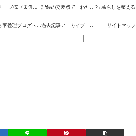
🌌 シリーズ⑥《未選択の編集点》
記録の交差点で、わたしを編みなおす
「空き家整理ブログへようこそ！」
過去記事アーカイブ 「思い立ったが吉日ぶろぐ」 ブログの内容 一覧 リンク集
サイトマップ