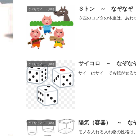
３トン ～ なぞなぞ
なぞなぞノート(100)
３匹のコブタの体重は、あわ
サイコロ ～ なぞな
なぞなぞノート(100)
サイ はサイ でも転がせる
陽気（容器） ～ な
なぞなぞノート(100)
モノを入れる入れ物の性格は