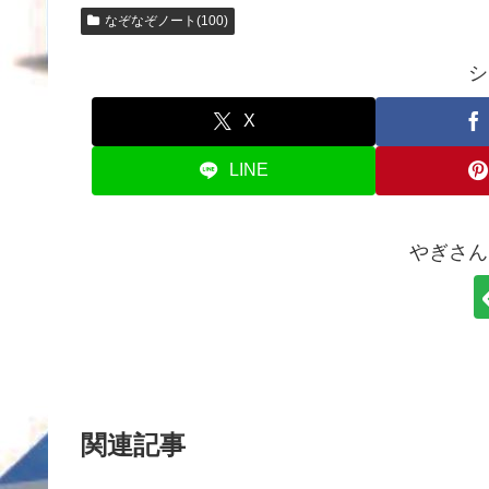
なぞなぞノート(100)
シ
X
LINE
やぎさん
関連記事