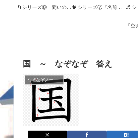
🌀シリーズ⑧ 問いの狭間へ：記録社会とMemory Diveの世界へようこそ
🧠 シリーズ⑦『名前のない記憶』
国 ～ なぞなぞ 答え
なぞなぞノート(100)