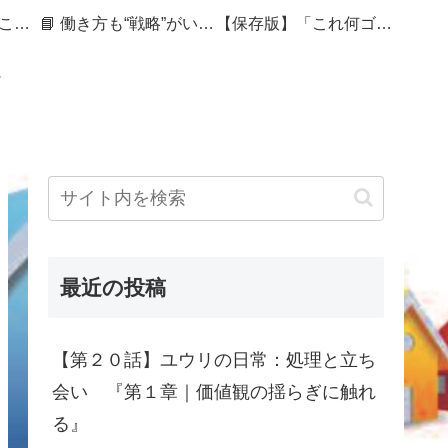
🏷 暮らしを整えることは、未来を編むこと
📘 働き方も“戦略”がいる──セカンドキャリアを組み直す50代の記録
【保存版】「これ何ゴミ？」で迷ったら｜捨てづらさをスコアで見える化する処分ガイド
最近の投稿
【第２０話】ユウリの日常：処理と立ち
会い 『第１章｜価値観の揺らぎに触れ
る』