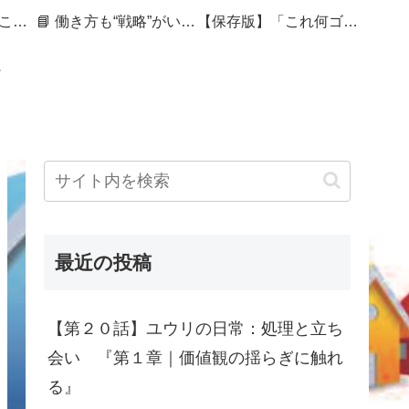
🏷 暮らしを整えることは、未来を編むこと
📘 働き方も“戦略”がいる──セカンドキャリアを組み直す50代の記録
【保存版】「これ何ゴミ？」で迷ったら｜捨てづらさをスコアで見える化する処分ガイド
最近の投稿
【第２０話】ユウリの日常：処理と立ち
会い 『第１章｜価値観の揺らぎに触れ
る』