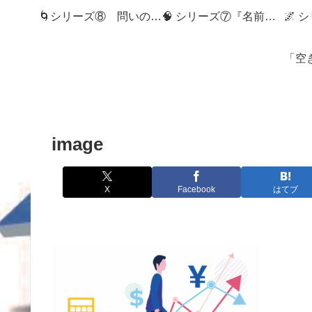
🌀シリーズ⑧ 問いの狭間へ：記録社会とMemory Diveの世界へようこそ
🧠 シリーズ⑦『名前のない記憶』
image
X
Facebook
はてブ