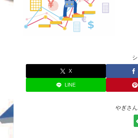
シ
X
LINE
やぎさん