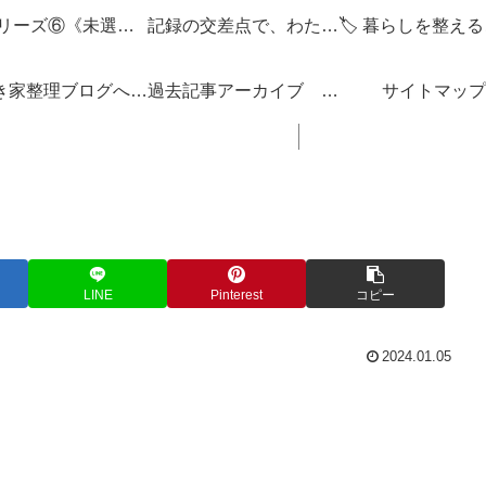
🌌 シリーズ⑥《未選択の編集点》
記録の交差点で、わたしを編みなおす
「空き家整理ブログへようこそ！」
過去記事アーカイブ 「思い立ったが吉日ぶろぐ」 ブログの内容 一覧 リンク集
サイトマップ
LINE
Pinterest
コピー
2024.01.05